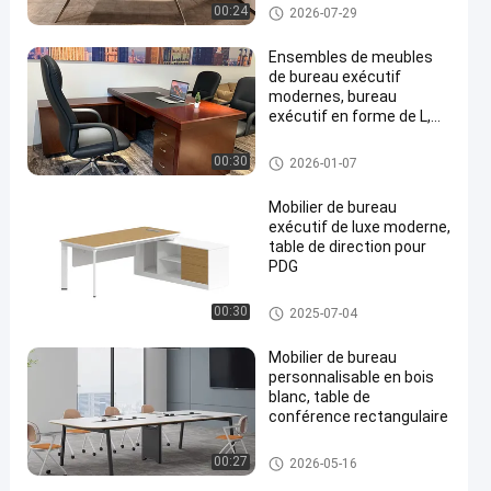
direction
Bureaux exécutifs
00:24
2026-07-29
Ensembles de meubles
de bureau exécutif
modernes, bureau
exécutif en forme de L,
panneau peint en rouge
Bureaux exécutifs
00:30
2026-01-07
Mobilier de bureau
exécutif de luxe moderne,
table de direction pour
PDG
Bureaux exécutifs
00:30
2025-07-04
Mobilier de bureau
personnalisable en bois
blanc, table de
conférence rectangulaire
table de conférence de bureau
00:27
2026-05-16