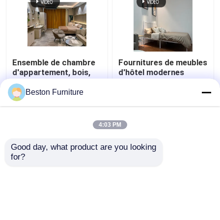
Ensemble de chambre
Fournitures de meubles
d'appartement, bois,
d'hôtel modernes
ensemble de meubles
Appartement Luxe King
de chambre d'hôtel 5
Size Ensemble de
Beston Furniture
étoiles
chambre
meilleur prix
meilleur prix
4:03 PM
Contact
Contact
Good day, what product are you looking 
for?
Regardez plus
Aperçu
Au sujet de nous
Contactez-nous