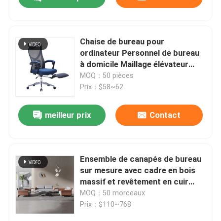
Chaise de bureau pour
ordinateur Personnel de bureau
à domicile Maillage élévateur
Chaise de bureau pivotante avec
MOQ：50 pièces
repose-pieds
Prix：$58~62
meilleur prix
Contact
À la maison
Ensemble de canapés de bureau
sur mesure avec cadre en bois
massif et revêtement en cuir
Produits
haut de gamme
MOQ：50 morceaux
Prix：$110~768
À propos de nous