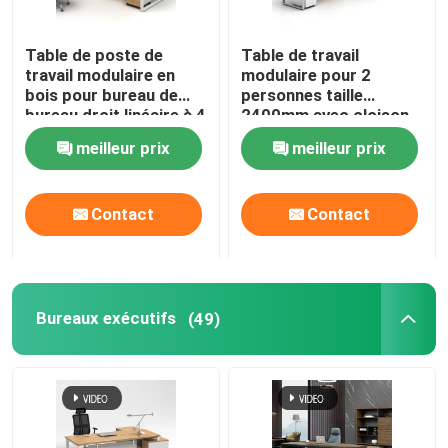
Canapé de mobilier de bureau
Table de poste de
Table de travail
travail modulaire en
modulaire pour 2
bois pour bureau de
personnes taille
Bureau d'accueil
bureau droit linéaire à 4
2400mm avec cloison
voies
en tissu
meilleur prix
meilleur prix
Bureaux modernes d'ordinateur
Contact
Contact
cloisons de séparation de bureau
Ensemble de selles de Tableau de barre
Bureaux exécutifs
(49)
Cosse insonorisée de bureau
Coin extérieur Sofa Set