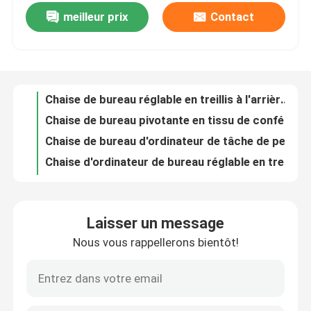
meilleur prix
Contact
Chaise de direction ergonomique à dossier haut en maille résistante à l'usure en métal
Chaise de bureau en maille gris et blanc avec réglage de la hauteur, fonction pivotante et appui-tête réglable
Visite de l'usine
Chaise de bureau gris et bleu en maille avec appuie-tête fixe et angle d'inclinaison de 160° pour le bureau à domicile
Chaise de bureau réglable en treillis à l'arrière avec rotation à 360° et appuie-tête réglable
Contrôle de qualité
Chaise de bureau pivotante en tissu de conférence chaise de bureau réglable en hauteur en polyuréthane
Chaise de bureau d'ordinateur de tâche de personnel de dos haut chaise de bureau de siège de maille de polyuréthane
Nous contacter
Chaise d'ordinateur de bureau réglable en treillis respirant avec support de repose-tête et hauteur réglable
Chaise de bureau en treillis de 23 pouces avec dos en treillis respirant et accoudoirs fixes Chaise de travail pivotante tournante
Nouvelles
Fauteuil de bureau pivotant en tissu gris avec cadre arrière en nylon et fibre de verre, coussin en mousse moulée et roulettes noires en PU
Chaise de bureau en mousse haute élasticité avec dossier haut en maille, design élégant et support ergonomique
Les affaires
Laisser un message
Épaisseur 1.8mm Mesh Computer Chair Bow Frame Ergonomic Mesh Desk Chair
Nous vous rappellerons bientôt!
Chaise de bureau confortable de maille de dos noir avec l'appui-tête mobile réglable
Le blog
Chaise de bureau noire de maille d'anti vibration moderne avec l'appui lombaire réglable
Chaise de bureau ergonomique en maille rouge PDG chaise de bureau pivotante en maille anti-vibration
Bureaux de poste de travail
Armoire de classement à 6 portes en verre brun foncé PDG grand classeur en bois