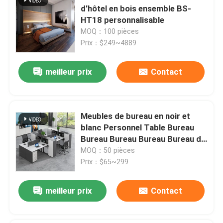
d'hôtel en bois ensemble BS-
HT18 personnalisable
MOQ：100 pièces
Prix：$249~4889
meilleur prix
Contact
Meubles de bureau en noir et
blanc Personnel Table Bureau
Bureau Bureau Bureau Bureau de
travail Avec tiroir
MOQ：50 pièces
Prix：$65~299
meilleur prix
Contact