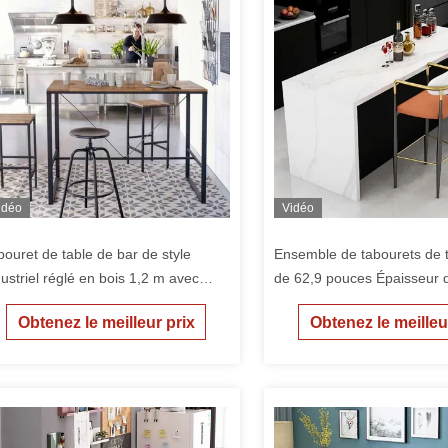
idéo
Vidéo
bouret de table de bar de style
Ensemble de tabourets de t
dustriel réglé en bois 1,2 m avec
de 62,9 pouces Épaisseur 
rdure en PVC
bois en marbre blanc 25 
Obtenez le meilleur prix
Obtenez le meilleu
chaises