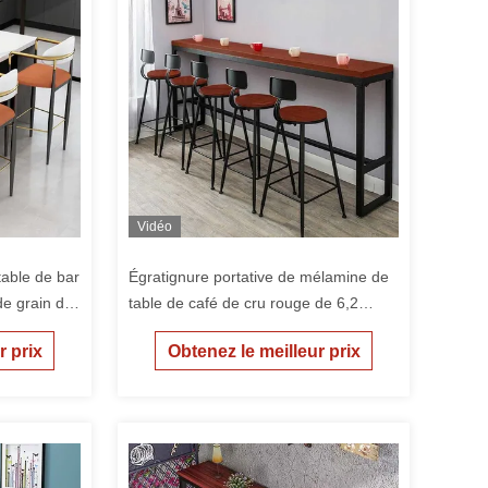
Vidéo
able de bar
Égratignure portative de mélamine de
de grain de
table de café de cru rouge de 6,2
mm avec
pouces résistante
r prix
Obtenez le meilleur prix