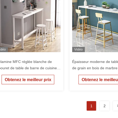
idéo
Vidéo
lamine MFC réglée blanche de
Épaisseur moderne de tabl
bouret de table de barre de cuisine
de grain en bois de marbr
 1.6m avec les jambes en métal
pouces
Obtenez le meilleur prix
Obtenez le meilleu
1
2