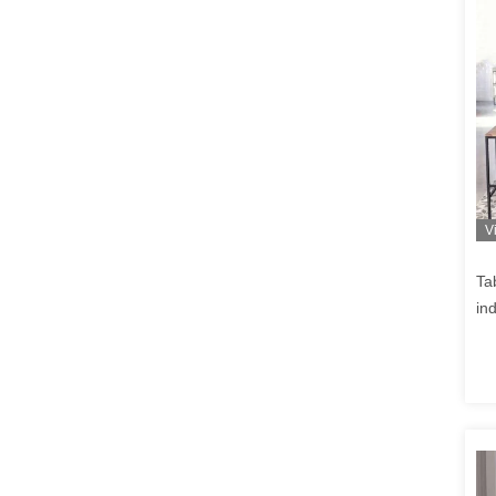
V
Ta
in
bo