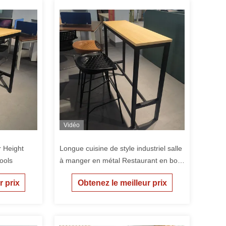
Vidéo
 Height
Longue cuisine de style industriel salle
ools
à manger en métal Restaurant en bois
Table du bar
r prix
Obtenez le meilleur prix