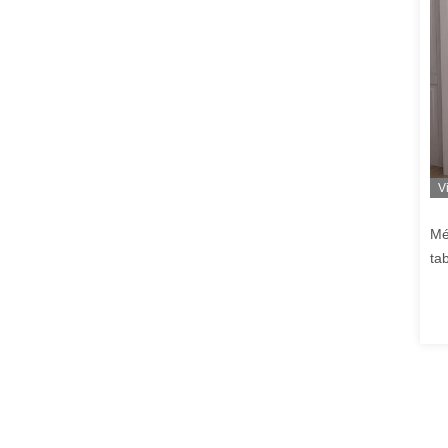
V
Mé
ta
de