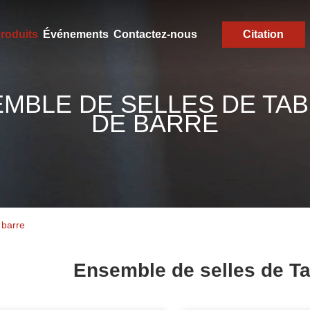
roduits
Événements
Contactez-nous
Citation
MBLE DE SELLES DE TA
DE BARRE
 barre
Ensemble de selles de Ta