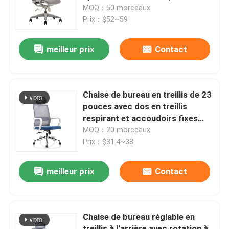
en mousse moulée et roulettes
MOQ：50 morceaux
noires en PU
Prix：$52~59
Visite de l'usine
meilleur prix
Contact
Contrôle de qualité
Nous contacter
Chaise de bureau en treillis de 23
pouces avec dos en treillis
respirant et accoudoirs fixes
Nouvelles
Chaise de travail pivotante
MOQ：20 morceaux
tournante
Prix：$31.4~38
Les affaires
meilleur prix
Contact
Le blog
Chaise de bureau réglable en
Bureaux de poste de travail
treillis à l'arrière avec rotation à