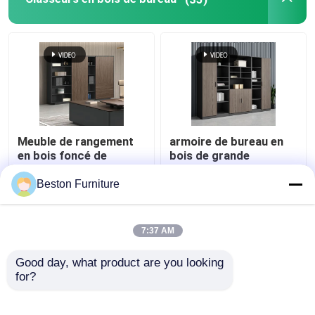
Meuble de rangement
armoire de bureau en
en bois foncé de
bois de grande
classeurs de bureau de
capacité d'ODM de
4 rangées avec des
classeur en bois noir
Beston Furniture
étagères
de 2.4M
meilleur prix
meilleur prix
7:37 AM
Contact
Contact
Good day, what product are you looking 
for?
Regardez plus