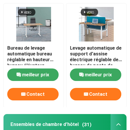
Bureau de levage
Levage automatique de
automatique bureau
support d'assise
réglable en hauteur
électrique réglable de
bureau élévateur
bureau de poste de
debout électrique en
travail de 2 personnes
meilleur prix
meilleur prix
bois
Contact
Contact
Ensembles de chambre d'hôtel
(31)