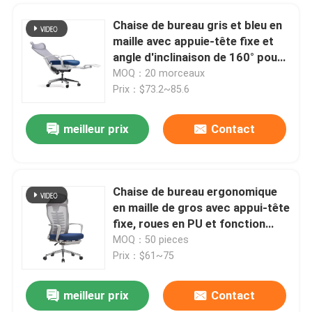
Chaise de bureau gris et bleu en
maille avec appuie-tête fixe et
angle d'inclinaison de 160° pour
le bureau à domicile
MOQ：20 morceaux
Prix：$73.2~85.6
meilleur prix
Contact
Chaise de bureau ergonomique
en maille de gros avec appui-tête
fixe, roues en PU et fonction
pivotante
MOQ：50 pieces
Prix：$61~75
meilleur prix
Contact