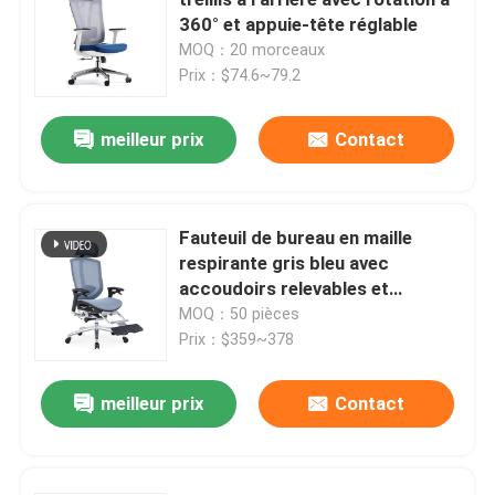
360° et appuie-tête réglable
MOQ：20 morceaux
Bureaux exécutifs
Prix：$74.6~79.2
Bureau réglable de taille de bureau
meilleur prix
Contact
chaise de bureau de maille
Fauteuil de bureau en maille
respirante gris bleu avec
Ensembles de chambre d'hôtel
accoudoirs relevables et
repose-pieds réglable pour un
MOQ：50 pièces
Classeurs en bois de bureau
confort ergonomique
Prix：$359~378
meilleur prix
Contact
Tableau s'exerçant pliable
table de conférence de bureau