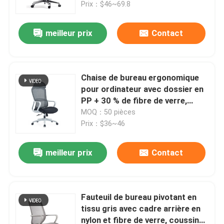
Prix：$46~69.8
meilleur prix
Contact
Chaise de bureau ergonomique
pour ordinateur avec dossier en
PP + 30 % de fibre de verre,
hauteur réglable et roue en nylon
MOQ：50 pièces
Prix：$36~46
meilleur prix
Contact
À la maison
Produits
Fauteuil de bureau pivotant en
tissu gris avec cadre arrière en
nylon et fibre de verre, coussin
À propos de nous