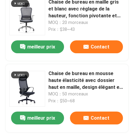
Chaise de bureau en maille gris
et blanc avec réglage de la
Canapé de mobilier de bureau
hauteur, fonction pivotante et
appui-tête réglable
MOQ：20 morceaux
Prix：$38~43
Bureau d'accueil
meilleur prix
Contact
Bureaux modernes d'ordinateur
cloisons de séparation de bureau
Chaise de bureau en mousse
haute élasticité avec dossier
haut en maille, design élégant et
Ensemble de selles de Tableau de barre
support ergonomique
MOQ：50 morceaux
Prix：$50~68
Cosse insonorisée de bureau
meilleur prix
Contact
Coin extérieur Sofa Set