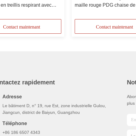
en treillis respirant avec
maille rouge PDG chaise de
de repose-tête et hauteur
pivotante en maille anti-vibr
Contact maintenant
Contact maintenant
ntactez rapidement
Not
Adresse
Abon
plus
Le bâtiment D, n° 19, rue Est, zone industrielle Gulou,
Jiangcun, district de Baiyun, Guangzhou
Téléphone
+86 186 6507 4343