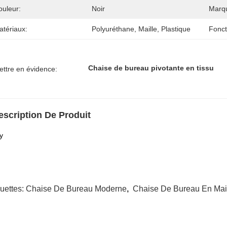
ouleur:
Noir
Marq
atériaux:
Polyuréthane, Maille, Plastique
Fonct
Chaise de bureau pivotante en tissu
ettre en évidence:
escription De Produit
y
quettes:
Chaise De Bureau Moderne
,
Chaise De Bureau En Mai