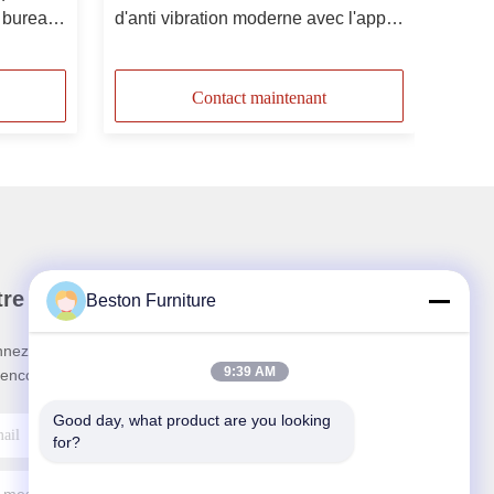
 bureau
d'anti vibration moderne avec l'appui
ation
lombaire réglable
Contact maintenant
re newsletter
Beston Furniture
nez-vous à notre newsletter pour des réductions et
9:39 AM
 encore.
Good day, what product are you looking 
for?