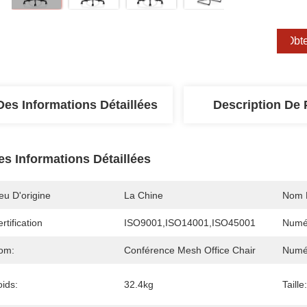
Obte
Des Informations Détaillées
Description De 
es Informations Détaillées
eu D'origine
La Chine
Nom 
rtification
ISO9001,ISO14001,ISO45001
Numé
om:
Conférence Mesh Office Chair
Numé
ids:
32.4kg
Taille: