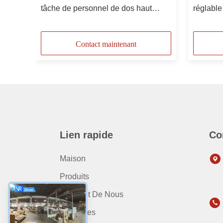
tâche de personnel de dos haut
réglable 
se-
chaise de bureau de siège de maille
support 
de polyuréthane
réglable
Contact maintenant
Lien rapide
Co
Maison
Produits
Au Sujet De Nous
Nouvelles