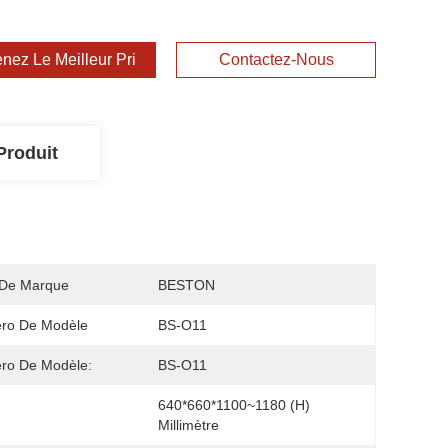
nez Le Meilleur Prix
Contactez-Nous
Produit
De Marque
BESTON
ro De Modèle
BS-O11
ro De Modèle:
BS-O11
640*660*1100~1180 (H) 
Millimètre