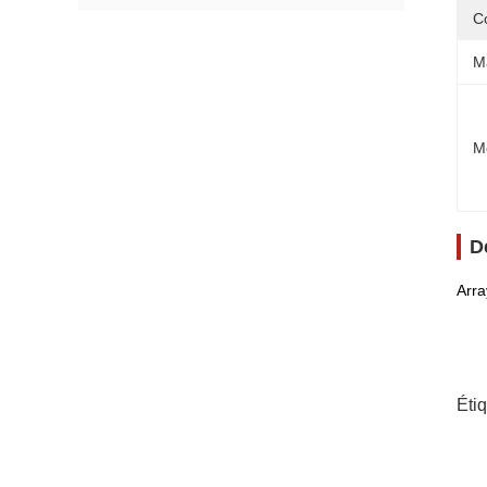
C
M
M
D
Arra
Éti