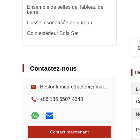
Ensemble de selles de Tableau de
barre
Cosse insonorisée de bureau
Coin extérieur Sofa Set
Contactez-nous
D
Bestonfurniture1peter@gmail.com
Li
+86 186 6507 4343
Ce
N
Po
Contact maintenant