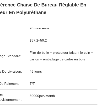
érence Chaise De Bureau Réglable En
eur En Polyuréthane
20 morceaux
$37.2~50.2
Film de bulle + protecteur faisant le coin +
age Standard:
carton + emballage de cadre en bois
e De Livraison:
45 jours
De Paiement:
T/T
té
30000pcs/month
ovisionnement: