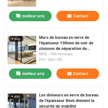
meilleur prix
Contact
Murs de bureau en verre de
l'épaisseur 100mm de noir de
cloisons de séparation de
bureau de cadre en aluminium
MOQ：100 morceaux
Prix：$65~155
meilleur prix
Contact
À la maison
Produits
Les diviseurs en verre de bureau
de l'épaisseur 8mm divisent la
sécurité de stabilité
À propos de nous