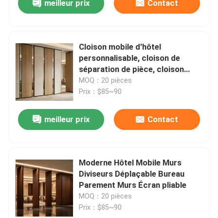
meilleur prix
Contact
Cloison mobile d'hôtel
personnalisable, cloison de
séparation de pièce, cloison
coulissante pour salle de réunion
MOQ：20 pièces
d'hôtel
Prix：$85~90
meilleur prix
Contact
Moderne Hôtel Mobile Murs
Diviseurs Déplaçable Bureau
Parement Murs Écran pliable
MOQ：20 pièces
Prix：$85~90