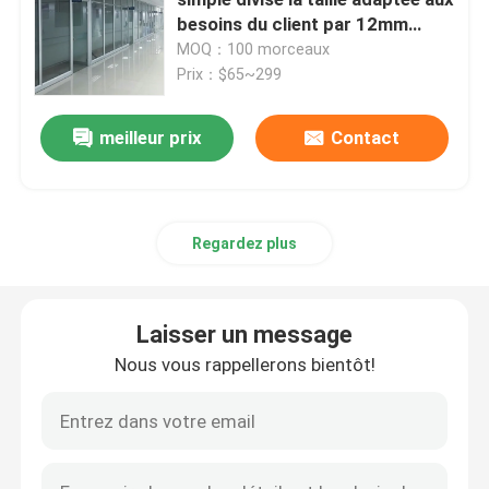
besoins du client par 12mm
d'épaisseur de murs
MOQ：100 morceaux
Bureaux exécutifs
Prix：$65~299
Bureau réglable de taille de bureau
meilleur prix
Contact
chaise de bureau de maille
Regardez plus
Ensembles de chambre d'hôtel
Laisser un message
Classeurs en bois de bureau
Nous vous rappellerons bientôt!
Tableau s'exerçant pliable
table de conférence de bureau