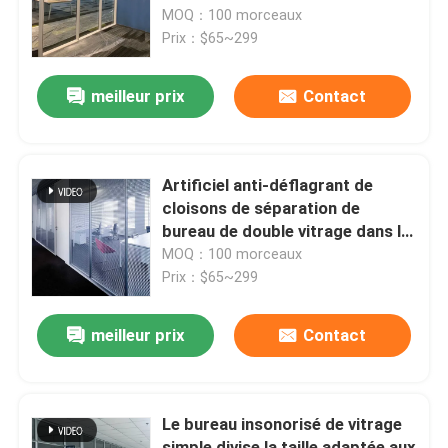
MOQ：100 morceaux
Prix：$65~299
Visite de l'usine
meilleur prix
Contact
Contrôle de qualité
Nous contacter
Artificiel anti-déflagrant de
cloisons de séparation de
bureau de double vitrage dans le
Nouvelles
bureau
MOQ：100 morceaux
Prix：$65~299
Les affaires
meilleur prix
Contact
Le blog
Le bureau insonorisé de vitrage
Bureaux de poste de travail
simple divise la taille adaptée aux