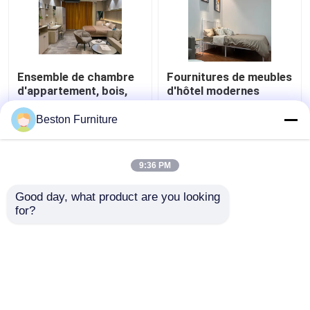
Ensemble de chambre
Fournitures de meubles
d'appartement, bois,
d'hôtel modernes
ensemble de meubles
Appartement Luxe King
de chambre d'hôtel 5
Size Ensemble de
Beston Furniture
étoiles
chambre
meilleur prix
meilleur prix
9:36 PM
Contact
Contact
Good day, what product are you looking 
for?
Regardez plus
Aperçu
Au sujet de nous
Contactez-nous
Desktop Site