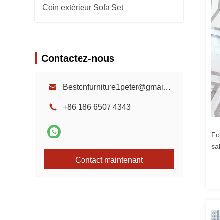
Coin extérieur Sofa Set
Contactez-nous
Bestonfurniture1peter@gmail.com
+86 186 6507 4343
Fo
sa
co
Contact maintenant