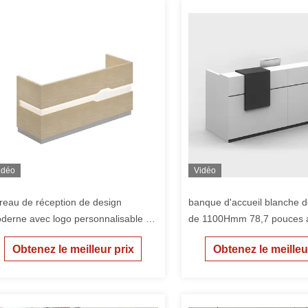
idéo
Vidéo
reau de réception de design
banque d'accueil blanche 
derne avec logo personnalisable et
de 1100Hmm 78,7 pouces a
lles personnalisées pour l'hôtel
compteur de réception
Obtenez le meilleur prix
Obtenez le meilleu
lon Office