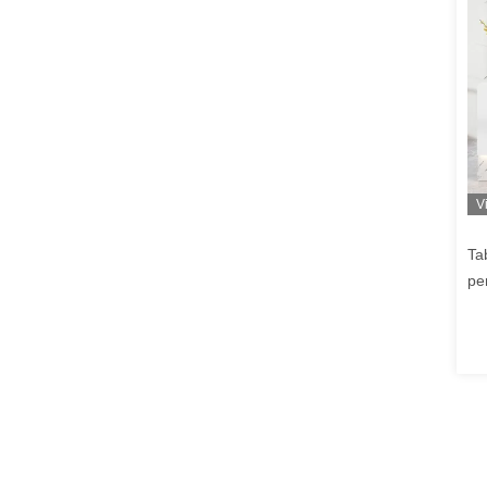
V
Ta
pe
ré