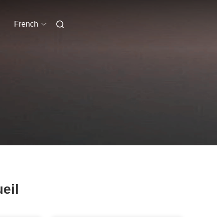
French
eil