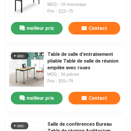
MOQ：10 morceaux
Prix：$22~75
Visite de l'usine
meilleur prix
Contact
Contrôle de qualité
Nous contacter
Table de salle d'entraînement
pliable Table de salle de réunion
empilée avec roues
Nouvelles
MOQ：50 pièces
Prix：$55~79
Les affaires
meilleur prix
Contact
Le blog
Salle de conférences Bureau
Bureaux de poste de travail
Table de réunion Auditorium