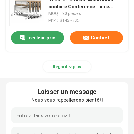
scolaire Conférence Table
pliante en laminaire
MOQ：20 pièces
Bureaux exécutifs
Prix：$145~325
Bureau réglable de taille de bureau
meilleur prix
Contact
chaise de bureau de maille
Regardez plus
Ensembles de chambre d'hôtel
Laisser un message
Classeurs en bois de bureau
Nous vous rappellerons bientôt!
Tableau s'exerçant pliable
table de conférence de bureau