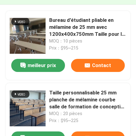
Bureau d'étudiant pliable en
mélamine de 25 mm avec
1200x400x750mm Taille pour la
table de formation en classe
MOQ：10 pièces
Prix：$95~215
meilleur prix
Contact
Taille personnalisable 25 mm
planche de mélamine courbe
salle de formation de conception
Table pour les étudiants et les
MOQ：20 pièces
conférences
Prix：$95~225