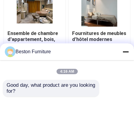
Ensemble de chambre
Fournitures de meubles
d'appartement, bois,
d'hôtel modernes
ensemble de meubles
Appartement Luxe King
de chambre d'hôtel 5
Size Ensemble de
Beston Furniture
étoiles
chambre
meilleur prix
meilleur prix
4:16 AM
Contact
Contact
Good day, what product are you looking 
for?
Regardez plus
Aperçu
Au sujet de nous
Contactez-nous
Desktop Site