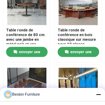
Visite de l'usine
Contrôle de qualité
Table ronde de
Table ronde de
conférence de 80 cm
conférence en bois
avec une jambe en
classique sur mesure
Nous contacter
métal noir et une
pour 10 places
surface résistante aux
envoyer une
envoyer une
rayures
Nouvelles
demande
demande
Les affaires
Le blog
Beston Furniture
Bureaux de poste de travail