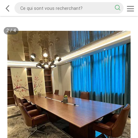
2
/
4