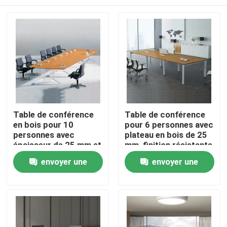
Table de conférence
Table de conférence
en bois pour 10
pour 6 personnes avec
personnes avec
plateau en bois de 25
épaisseur de 25 mm et
mm, finition résistante
surface résistante aux
aux rayures et
À la maison
envoyer une
envoyer une
rayures pour les
couleurs
réunions de conseil
personnalisables
demande
demande
d'administration
Produits
À propos de nous