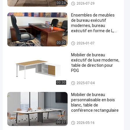
direction
Bureaux exécutifs
00:24
2026-07-29
Ensembles de meubles
de bureau exécutif
modernes, bureau
exécutif en forme de L,
panneau peint en rouge
Bureaux exécutifs
00:30
2026-01-07
Mobilier de bureau
exécutif de luxe moderne,
table de direction pour
PDG
Bureaux exécutifs
00:30
2025-07-04
Mobilier de bureau
personnalisable en bois
blanc, table de
conférence rectangulaire
table de conférence de bureau
00:27
2026-05-16