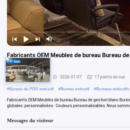
Fabricants OEM Meubles de bureau Bureau de 
direction
Bureaux exécutifs
2026-01-07
17 points de vue
#
Bureau du PDG exécutif
#
Bureau exécutif
#
Bureaux exécutif
Fabricants OEM Meubles de bureau Bureau de gestion blanc Bureau 
globales: personnalisées · Couleurs personnalisables .Nous sommes
Messages du visiteur