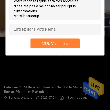
SOUMETTRE
Fabrique OEM Directeur Général Chef Table Moderne
Bureau Modulaire Exécutif
Bureaux exécutifs
2025-07-03
48 points de vue