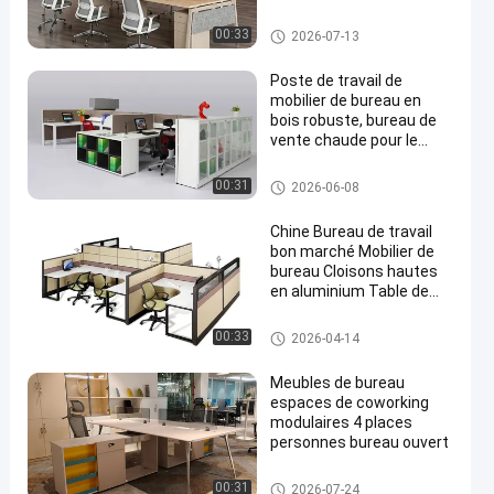
cadre en aluminium,
mobilier de bureau
Bureaux de poste de travail
00:33
2026-07-13
modulaire
Poste de travail de
mobilier de bureau en
bois robuste, bureau de
vente chaude pour le
bureau, bureau
d'ordinateur pour le
Bureaux de poste de travail
00:31
2026-06-08
personnel
Chine Bureau de travail
bon marché Mobilier de
bureau Cloisons hautes
en aluminium Table de
bureau modulaire
Bureaux de poste de travail
00:33
2026-04-14
Meubles de bureau
espaces de coworking
modulaires 4 places
personnes bureau ouvert
Bureaux de poste de travail
00:31
2026-07-24