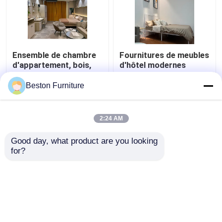
Ensemble de chambre
Fournitures de meubles
d'appartement, bois,
d'hôtel modernes
ensemble de meubles
Appartement Luxe King
de chambre d'hôtel 5
Size Ensemble de
Beston Furniture
étoiles
chambre
meilleur prix
meilleur prix
2:24 AM
Contact
Contact
Good day, what product are you looking 
for?
Regardez plus
Aperçu
Au sujet de nous
Contactez-nous
Desktop Site