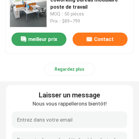
poste de travail
MOQ：50 pièces
Bureaux exécutifs
Prix：$89~799
Bureau réglable de taille de bureau
meilleur prix
Contact
chaise de bureau de maille
Regardez plus
Ensembles de chambre d'hôtel
Laisser un message
Classeurs en bois de bureau
Nous vous rappellerons bientôt!
Tableau s'exerçant pliable
table de conférence de bureau