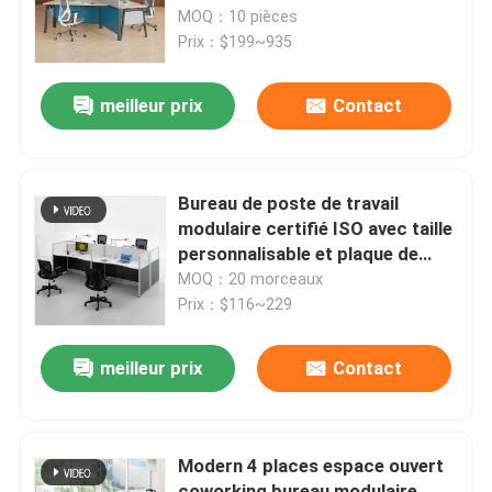
personnel en bois
MOQ：10 pièces
Prix：$199~935
Visite de l'usine
meilleur prix
Contact
Contrôle de qualité
Nous contacter
Bureau de poste de travail
modulaire certifié ISO avec taille
personnalisable et plaque de
Nouvelles
mélamine
MOQ：20 morceaux
Prix：$116~229
Les affaires
meilleur prix
Contact
Le blog
Modern 4 places espace ouvert
Bureaux de poste de travail
coworking bureau modulaire