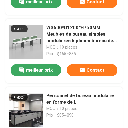
meilleur prix
Contact
W3600*D1200*H750MM
Meubles de bureau simples
modulaires 6 places bureau de
bureau de bureau de bureau de
MOQ：10 pièces
bureau de bureau de bureau de
Prix：$165~835
bureau de bureau
meilleur prix
Contact
Personnel de bureau modulaire
en forme de L
MOQ：10 pièces
Prix：$85~898