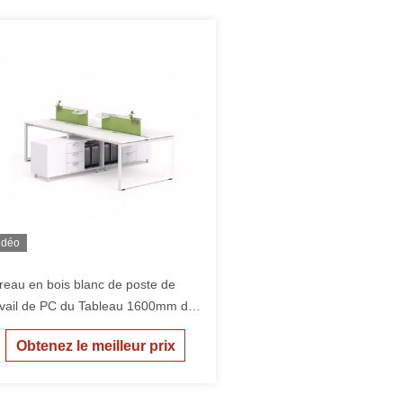
idéo
reau en bois blanc de poste de
avail de PC du Tableau 1600mm de
rsonnel de bureau de manière du
Obtenez le meilleur prix
anc 4 avec le panneau de forces de
fense principale