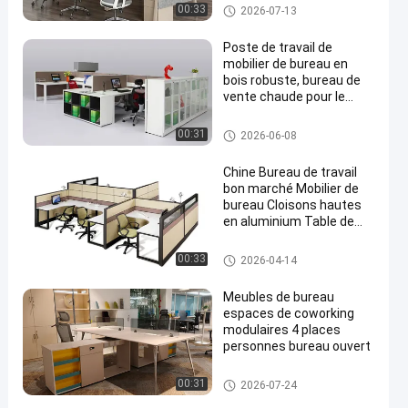
mobilier de bureau
Bureaux de poste de travail
00:33
2026-07-13
modulaire
Poste de travail de
mobilier de bureau en
bois robuste, bureau de
vente chaude pour le
bureau, bureau
d'ordinateur pour le
Bureaux de poste de travail
00:31
2026-06-08
personnel
Chine Bureau de travail
bon marché Mobilier de
bureau Cloisons hautes
en aluminium Table de
bureau modulaire
Bureaux de poste de travail
00:33
2026-04-14
Meubles de bureau
espaces de coworking
modulaires 4 places
personnes bureau ouvert
Bureaux de poste de travail
00:31
2026-07-24