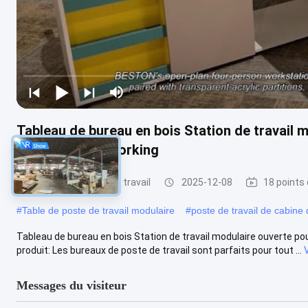
Tableau de bureau en bois Station de travail 
espaces de coworking
Bureaux de poste de travail
2025-12-08
18 points
#
Table de poste de travail modulaire
#
poste de travail de cabine
Tableau de bureau en bois Station de travail modulaire ouverte po
produit: Les bureaux de poste de travail sont parfaits pour tout ...
Messages du visiteur