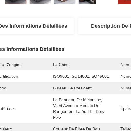
Des Informations Détaillées
Description De 
es Informations Détaillées
eu D'origine
La Chine
Nom 
rtification
ISO9001,ISO14001,ISO45001
Numé
om:
Bureau De Président
Numé
Le Panneau De Mélamine, 
Vient Avec Le Meuble De 
atériaux:
Épais
Rangement Latéral En Bois 
Fixe
ouleur:
Couleur De Fibre De Bois
Taille: