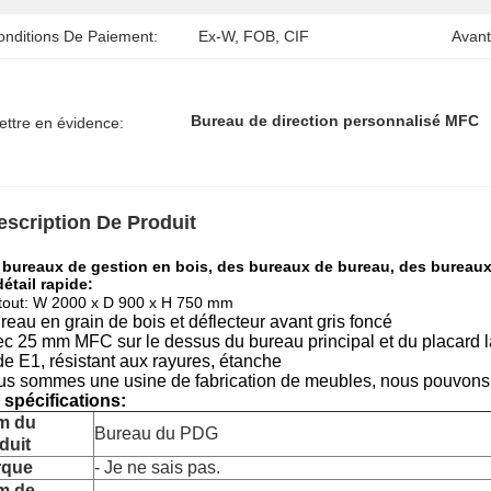
onditions De Paiement:
Ex-W, FOB, CIF
Avant
Bureau de direction personnalisé MFC
ettre en évidence:
escription De Produit
 bureaux de gestion en bois, des bureaux de bureau, des bureaux 
étail rapide
:
tout: W 2000 x D 900 x H 750 mm
reau en grain de bois et déflecteur avant gris foncé
c 25 mm MFC sur le dessus du bureau principal et du placard l
de E1, résistant aux rayures, étanche
us sommes une usine de fabrication de meubles, nous pouvons pe
 spécifications:
m du
Bureau du PDG
duit
rque
- Je ne sais pas.
m de