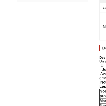
C
M
D
Des
Un d
·
En 
· Bu
Ave
.
gra
.No
Les
No
pro
Ma
No