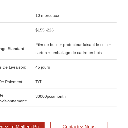
10 morceaux
$155~226
Film de bulle + protecteur faisant le coin +
age Standard:
carton + emballage de cadre en bois
e De Livraison:
45 jours
De Paiement:
T/T
té
30000pcs/month
ovisionnement:
nez Le Meilleur Prix
Contactez-Nous