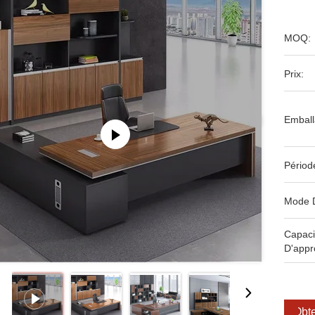
MOQ:
Prix:
Emball
Périod
Mode 
Capaci
D'appr
Obte