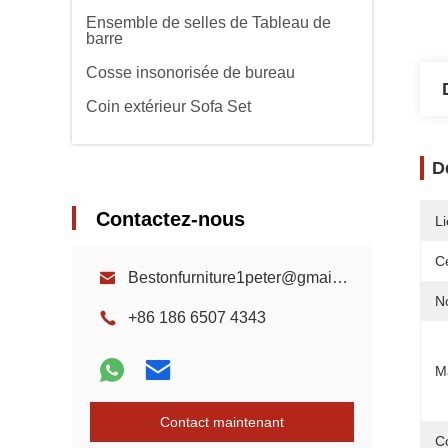
Ensemble de selles de Tableau de
barre
Cosse insonorisée de bureau
Coin extérieur Sofa Set
D
Contactez-nous
Li
Ce
Bestonfurniture1peter@gmail.com
N
+86 186 6507 4343
M
Contact maintenant
C