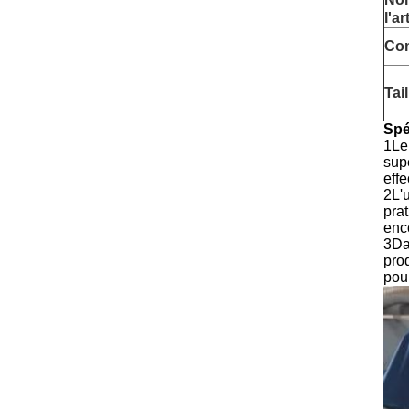
l'ar
Co
Tail
Spé
1Le
sup
effe
2L'u
pra
enc
3Dan
pro
pour