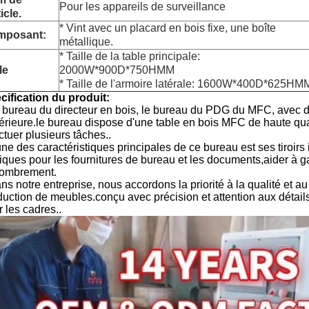
Pour les appareils de surveillance
ticle.
* Vint avec un placard en bois fixe, une boîte
mposant:
métallique.
* Taille de la table principale:
le
2000W*900D*750HMM
* Taille de l'armoire latérale: 1600W*400D*625HM
cification du produit:
 bureau du directeur en bois, le bureau du PDG du MFC, avec de
érieure.le bureau dispose d'une table en bois MFC de haute quali
ctuer plusieurs tâches..
ne des caractéristiques principales de ce bureau est ses tiroirs
tiques pour les fournitures de bureau et les documents,aider à g
ombrement.
s notre entreprise, nous accordons la priorité à la qualité et au
duction de meubles.conçu avec précision et attention aux détails
 les cadres..