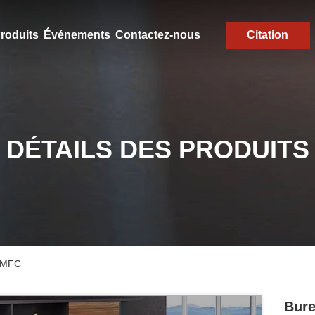
roduits
Événements
Contactez-nous
Citation
DÉTAILS DES PRODUITS
é MFC
Bure