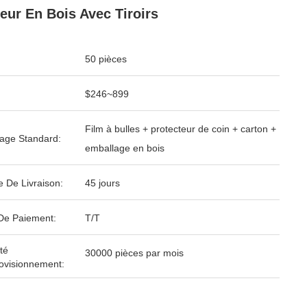
eur En Bois Avec Tiroirs
50 pièces
$246~899
Film à bulles + protecteur de coin + carton +
age Standard:
emballage en bois
e De Livraison:
45 jours
De Paiement:
T/T
té
30000 pièces par mois
ovisionnement: