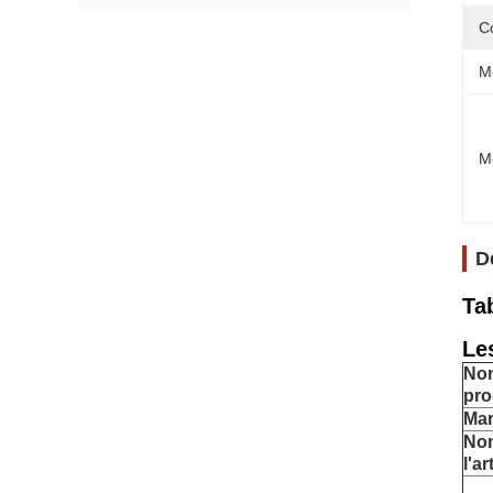
C
M
M
D
Ta
Le
No
pro
Ma
No
l'ar