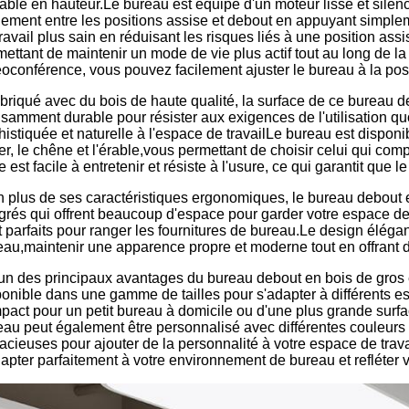
lable en hauteur.Le bureau est équipé d'un moteur lisse et silen
ilement entre les positions assise et debout en appuyant simpl
ravail plus sain en réduisant les risques liés à une position assi
mettant de maintenir un mode de vie plus actif tout au long de l
éoconférence, vous pouvez facilement ajuster le bureau à la pos
briqué avec du bois de haute qualité, la surface de ce bureau 
isamment durable pour résister aux exigences de l'utilisation qu
istiquée et naturelle à l'espace de travailLe bureau est disponib
r, le chêne et l'érable,vous permettant de choisir celui qui comp
e est facile à entretenir et résiste à l'usure, ce qui garantit que
n plus de ses caractéristiques ergonomiques, le bureau debout 
égrés qui offrent beaucoup d'espace pour garder votre espace de
 parfaits pour ranger les fournitures de bureau.Le design élégan
eau,maintenir une apparence propre et moderne tout en offrant d
'un des principaux avantages du bureau debout en bois de gros 
ponible dans une gamme de tailles pour s'adapter à différents 
pact pour un petit bureau à domicile ou d'une plus grande surf
eau peut également être personnalisé avec différentes couleurs e
acieuses pour ajouter de la personnalité à votre espace de trav
apter parfaitement à votre environnement de bureau et refléter v