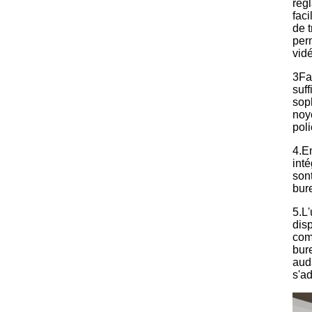
rég
fac
de t
per
vid
3Fa
suff
soph
noye
poli
4.E
int
sont
bur
5.L
dis
com
bur
aud
s'ad