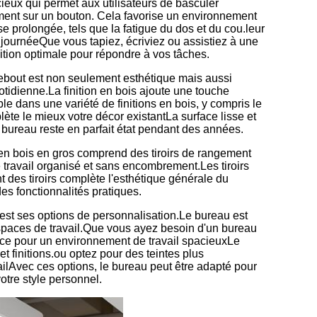
cieux qui permet aux utilisateurs de basculer
ement sur un bouton. Cela favorise un environnement
se prolongée, tels que la fatigue du dos et du cou.leur
a journéeQue vous tapiez, écriviez ou assistiez à une
ition optimale pour répondre à vos tâches.
debout est non seulement esthétique mais aussi
otidienne.La finition en bois ajoute une touche
le dans une variété de finitions en bois, y compris le
lète le mieux votre décor existantLa surface lisse et
 le bureau reste en parfait état pendant des années.
en bois en gros comprend des tiroirs de rangement
 travail organisé et sans encombrement.Les tiroirs
t des tiroirs complète l'esthétique générale du
es fonctionnalités pratiques.
est ses options de personnalisation.Le bureau est
espaces de travail.Que vous ayez besoin d'un bureau
ace pour un environnement de travail spacieuxLe
t finitions.ou optez pour des teintes plus
ailAvec ces options, le bureau peut être adapté pour
otre style personnel.