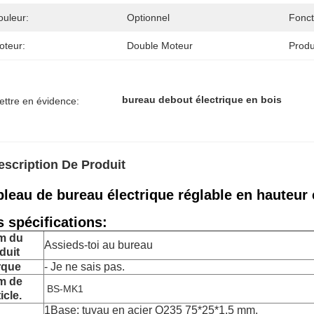
ouleur:
Optionnel
Fonct
oteur:
Double Moteur
Produ
bureau debout électrique en bois
ettre en évidence:
escription De Produit
bleau de bureau électrique réglable en hauteur 
s spécifications:
m du
Assieds-toi au bureau
duit
rque
- Je ne sais pas.
m de
BS-MK1
ticle.
1Base: tuyau en acier Q235 75*25*1,5 mm.