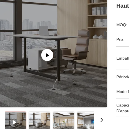
Haut
MOQ:
Prix:
Emball
Périod
Mode 
Capaci
D'appr