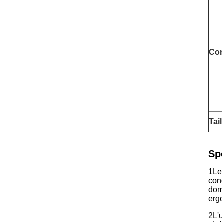
Co
Tail
Sp
1Le
conç
dom
erg
2L'