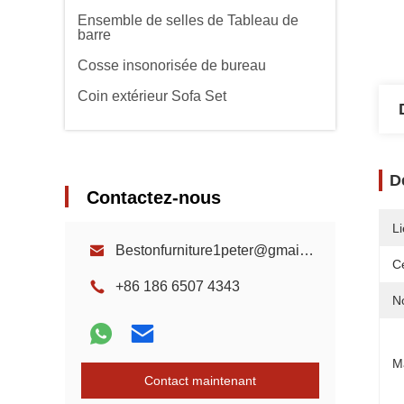
Ensemble de selles de Tableau de
barre
Cosse insonorisée de bureau
Coin extérieur Sofa Set
D
Contactez-nous
Li
Bestonfurniture1peter@gmail.com
Ce
+86 186 6507 4343
N
M
Contact maintenant