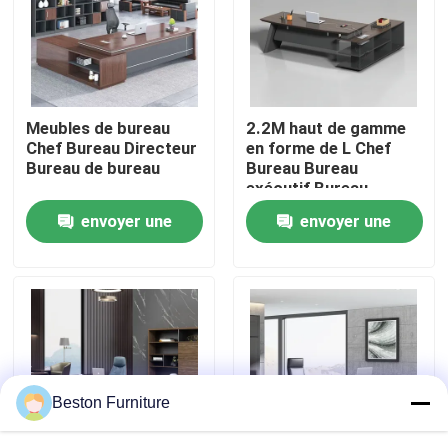
Visite de l'usine
Contrôle de qualité
Meubles de bureau
2.2M haut de gamme
Chef Bureau Directeur
en forme de L Chef
Bureau de bureau
Bureau Bureau
Nous contacter
exécutif Bureau
Bureau et cabinet
envoyer une
envoyer une
Nouvelles
demande
demande
Les affaires
Le blog
Beston Furniture
Bureaux de poste de travail