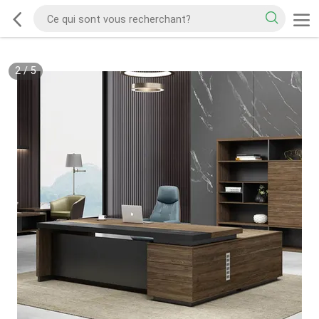
2
/
5