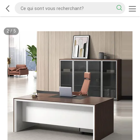
2
/
5