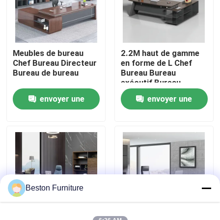
Visite de l'usine
Meubles de bureau
2.2M haut de gamme
Contrôle de qualité
Chef Bureau Directeur
en forme de L Chef
Bureau de bureau
Bureau Bureau
exécutif Bureau
Nous contacter
Bureau et cabinet
envoyer une
envoyer une
demande
demande
Nouvelles
Les affaires
Le blog
Beston Furniture
Bureaux de poste de travail