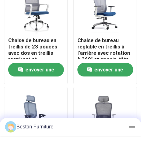
Visite de l'usine
Contrôle de qualité
Chaise de bureau en
Chaise de bureau
treillis de 23 pouces
réglable en treillis à
avec dos en treillis
l'arrière avec rotation
Nous contacter
respirant et
à 360° et appuie-tête
accoudoirs fixes
réglable
envoyer une
envoyer une
Chaise de travail
Nouvelles
pivotante tournante
demande
demande
Les affaires
Le blog
Beston Furniture
Bureaux de poste de travail