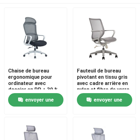
Chaise de bureau
Fauteuil de bureau
ergonomique pour
pivotant en tissu gris
ordinateur avec
avec cadre arrière en
dossier en PP + 30 %
nylon et fibre de verre,
de fibre de verre,
coussin en mousse
À la maison
envoyer une
envoyer une
hauteur réglable et
moulée et roulettes
roue en nylon
noires en PU
demande
demande
Produits
À propos de nous