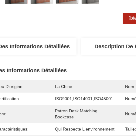
Obte
Des Informations Détaillées
Description De 
es Informations Détaillées
eu D'origine
La Chine
Nom 
rtification
ISO9001,ISO14001,ISO45001
Numé
Patron Desk Matching 
om:
Numé
Bookcase
ractéristiques:
Qui Respecte L'environnement
Taille: