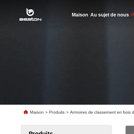
Maison
Au sujet de nous
P
Maison
>
Produits
>
Armoires de classement en bois d
Produits