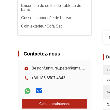
Ensemble de selles de Tableau de
barre
Cosse insonorisée de bureau
Coin extérieur Sofa Set
Contactez-nous
D
Bestonfurniture1peter@gmail.com
Li
+86 186 6507 4343
Ce
N
Contact maintenant
Ca