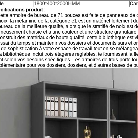
le
1800*400*2000HMM
Car
cifications produit :
Cette armoire de bureau de 71 pouces est faite de panneaux de c
noix. la mélamine de la catégorie e1 est un matériel fortement 
ureau de la meilleure qualité, alors que le stratifié de noix est de
gneusement choisie et a une couleur et une structure granulaire
onstruit des matériaux de haute qualité, cette bibliothèque est v
essai du temps et maintenir vos dossiers et documents sûrs et or
 de sophistication à votre espace de travail tout en se mélange
a bibliothèque inclut trois étagères réglables, te fournissant la f
ent selon vos besoins spécifiques. Les armoires de trois-porte 
plémentaire pour vos dossiers, dossiers, et d'autres bases de b