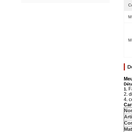
C
M
M
D
Meu
Déta
F
1.
2. d
4. c
Car
Nom
Art
Co
Mat