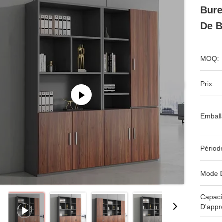
Bure
De B
MOQ:
Prix:
Emball
Périod
Mode 
Capaci
D'appr