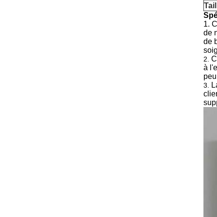
Tail
Spé
1. 
de 
de b
soi
C
2.
à l'
peu
L
3.
cli
sup