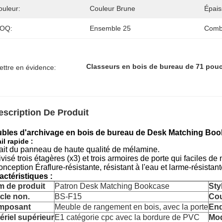
ouleur:
Couleur Brune
Épais
OQ:
Ensemble 25
Comb
Classeurs en bois de bureau de 71 pou
ettre en évidence:
escription De Produit
bles d'archivage en bois de bureau de Desk Matching Bo
il rapide :
ait du panneau de haute qualité de mélamine.
ivisé trois étagères (x3) et trois armoires de porte qui faciles de
onception Éraflure-résistante, résistant à l'eau et larme-résista
actéristiques :
 de produit
Patron Desk Matching Bookcase
Sty
icle non.
BS-F15
Cou
mposant
Meuble de rangement en bois, avec la porte
End
ériel supérieur
E1 catégorie cpc avec la bordure de PVC
Mod