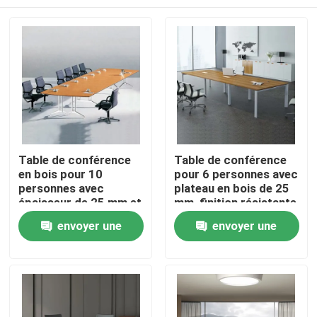
Table de conférence
Table de conférence
en bois pour 10
pour 6 personnes avec
personnes avec
plateau en bois de 25
épaisseur de 25 mm et
mm, finition résistante
surface résistante aux
aux rayures et
À la maison
envoyer une
envoyer une
rayures pour les
couleurs
réunions de conseil
personnalisables
demande
demande
d'administration
Produits
À propos de nous