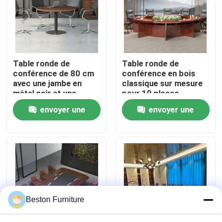
Visite de l'usine
Contrôle de qualité
Table ronde de
Table ronde de
conférence de 80 cm
conférence en bois
avec une jambe en
classique sur mesure
Nous contacter
métal noir et une
pour 10 places
surface résistante aux
envoyer une
envoyer une
rayures
Nouvelles
demande
demande
Les affaires
Le blog
Beston Furniture
Bureaux de poste de travail