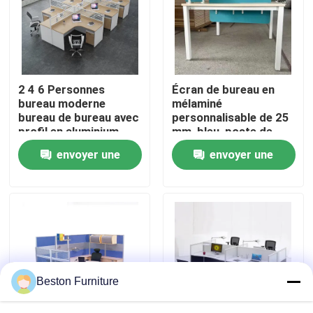
Visite de l'usine
Contrôle de qualité
2 4 6 Personnes
Écran de bureau en
bureau moderne
mélaminé
bureau de bureau avec
personnalisable de 25
Nous contacter
profil en aluminium
mm, bleu, poste de
matériau de tissu et
travail de bureau
envoyer une
envoyer une
30 mm épaisse
modulaire simple
Nouvelles
panneau
demande
demande
Les affaires
Le blog
Beston Furniture
Bureaux de poste de travail