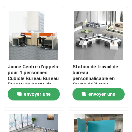
Jaune Centre d'appels
Station de travail de
pour 4 personnes
bureau
Cubicle Bureau Bureau
personnalisable en
Bureau de poste de
forme de Y avec
travail
panneau de mélamine
À la maison
envoyer une
envoyer une
et pieds de table en
métal
demande
demande
Produits
À propos de nous