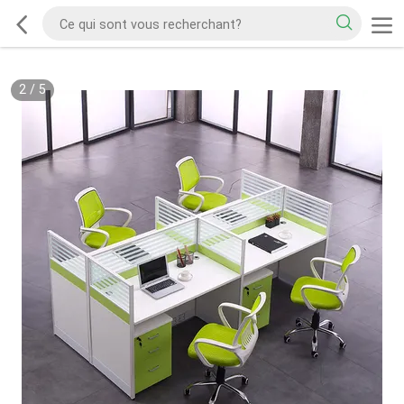
2
/
5