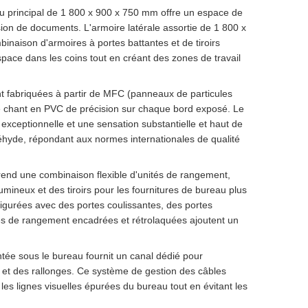
u principal de 1 800 x 900 x 750 mm offre un espace de
sion de documents. L'armoire latérale assortie de 1 800 x
naison d'armoires à portes battantes et de tiroirs
espace dans les coins tout en créant des zones de travail
nt fabriquées à partir de MFC (panneaux de particules
e chant en PVC de précision sur chaque bord exposé. Le
 exceptionnelle et une sensation substantielle et haut de
déhyde, répondant aux normes internationales de qualité
rend une combinaison flexible d'unités de rangement,
mineux et des tiroirs pour les fournitures de bureau plus
igurées avec des portes coulissantes, des portes
tes de rangement encadrées et rétrolaquées ajoutent un
ntée sous le bureau fournit un canal dédié pour
et des rallonges. Ce système de gestion des câbles
les lignes visuelles épurées du bureau tout en évitant les