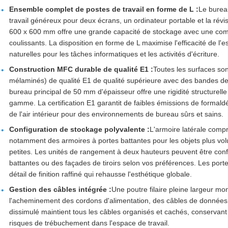
Ensemble complet de postes de travail en forme de L :
Le burea
travail généreux pour deux écrans, un ordinateur portable et la révi
600 x 600 mm offre une grande capacité de stockage avec une combi
coulissants. La disposition en forme de L maximise l'efficacité de l'
naturelles pour les tâches informatiques et les activités d'écriture.
Construction MFC durable de qualité E1 :
Toutes les surfaces so
mélaminés) de qualité E1 de qualité supérieure avec des bandes d
bureau principal de 50 mm d'épaisseur offre une rigidité structurelle
gamme. La certification E1 garantit de faibles émissions de formal
de l'air intérieur pour des environnements de bureau sûrs et sains.
Configuration de stockage polyvalente :
L'armoire latérale comp
notamment des armoires à portes battantes pour les objets plus volu
petites. Les unités de rangement à deux hauteurs peuvent être conf
battantes ou des façades de tiroirs selon vos préférences. Les por
détail de finition raffiné qui rehausse l'esthétique globale.
Gestion des câbles intégrée :
Une poutre filaire pleine largeur mo
l'acheminement des cordons d'alimentation, des câbles de données 
dissimulé maintient tous les câbles organisés et cachés, conservant 
risques de trébuchement dans l'espace de travail.