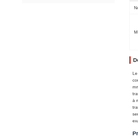
N
M
D
Le
co
mm
tr
à 
tr
se
ex
Pr