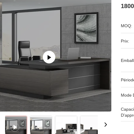
1800
MOQ:
Prix:
Emball
Périod
Mode 
Capaci
D'appr