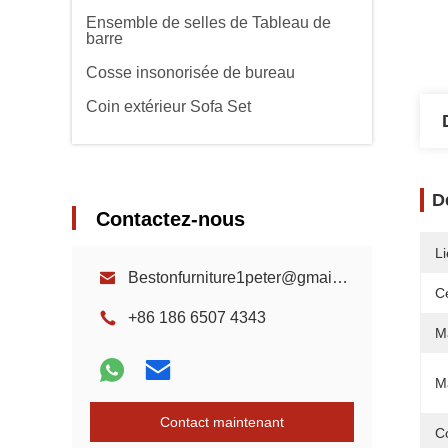
Ensemble de selles de Tableau de
barre
Cosse insonorisée de bureau
Coin extérieur Sofa Set
D
Contactez-nous
Li
Bestonfurniture1peter@gmail.com
Ce
+86 186 6507 4343
M
M
Contact maintenant
C