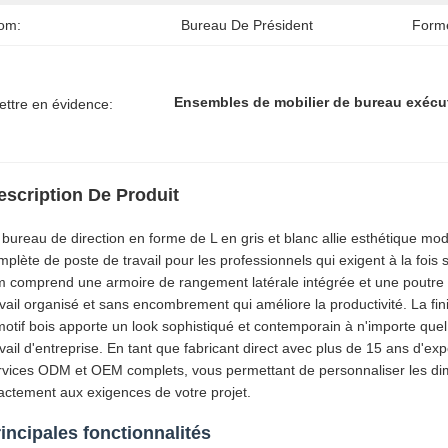
om:
Bureau De Président
Form
Ensembles de mobilier de bureau exécu
ettre en évidence:
escription De Produit
 bureau de direction en forme de L en gris et blanc allie esthétique mode
mplète de poste de travail pour les professionnels qui exigent à la foi
 comprend une armoire de rangement latérale intégrée et une poutre d
avail organisé et sans encombrement qui améliore la productivité. La fin
motif bois apporte un look sophistiqué et contemporain à n'importe quel
avail d'entreprise. En tant que fabricant direct avec plus de 15 ans d'
rvices ODM et OEM complets, vous permettant de personnaliser les dime
actement aux exigences de votre projet.
incipales fonctionnalités