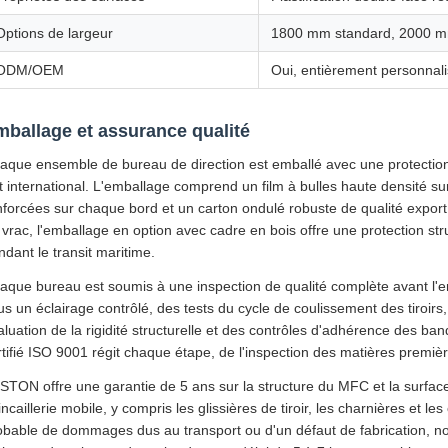
Options de largeur
1800 mm standard, 2000 m
ODM/OEM
Oui, entièrement personnal
ballage et assurance qualité
aque ensemble de bureau de direction est emballé avec une protection
et international. L'emballage comprend un film à bulles haute densité sur
nforcées sur chaque bord et un carton ondulé robuste de qualité export
 vrac, l'emballage en option avec cadre en bois offre une protection st
ndant le transit maritime.
aque bureau est soumis à une inspection de qualité complète avant l'e
us un éclairage contrôlé, des tests du cycle de coulissement des tiroirs
aluation de la rigidité structurelle et des contrôles d'adhérence des ba
rtifié ISO 9001 régit chaque étape, de l'inspection des matières première
STON offre une garantie de 5 ans sur la structure du MFC et la surface
incaillerie mobile, y compris les glissières de tiroir, les charnières et
obable de dommages dus au transport ou d'un défaut de fabrication, no