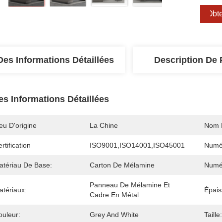
Obte
Des Informations Détaillées
Description De 
es Informations Détaillées
eu D'origine
La Chine
Nom 
rtification
ISO9001,ISO14001,ISO45001
Numé
atériau De Base:
Carton De Mélamine
Numé
Panneau De Mélamine Et 
atériaux:
Épais
Cadre En Métal
ouleur:
Grey And White
Taille: