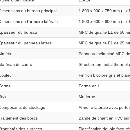
Numéro de modèle
BS-E4
Dimensions du bureau principal
1 800 x 900 x 750 mm (L x 
Dimensions de l'armoire latérale
1 800 x 600 x 600 mm (L x 
Épaisseur du bureau
MFC de qualité E1 de 50 
Épaisseur du panneau latéral
MFC de qualité E1 de 25 
Matériel
Panneau mélaminé MFC de 
Matériau du cadre
Structure en métal thermol
Couleur
Finition bicolore gris et blan
Forme
Forme en L
Style
Moderne
Composants de stockage
Armoire latérale avec portes
Traitement des bords
Bande de chant en PVC sur 
Propriétés des surfaces
Plastification double face 