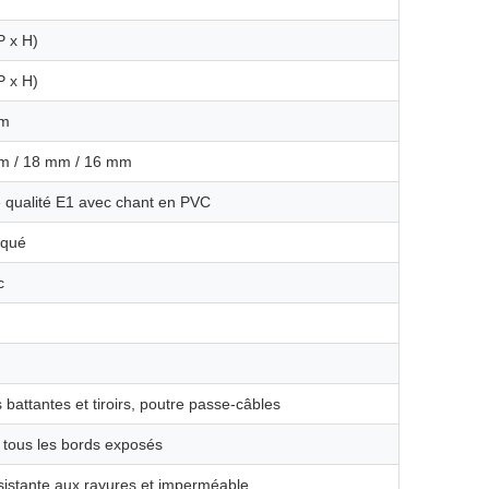
P x H)
P x H)
mm
mm / 18 mm / 16 mm
qualité E1 avec chant en PVC
aqué
c
 battantes et tiroirs, poutre passe-câbles
tous les bords exposés
résistante aux rayures et imperméable