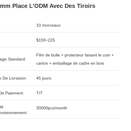
mm Place L'ODM Avec Des Tiroirs
10 morceaux
$159~225
Film de bulle + protecteur faisant le coin +
age Standard:
carton + emballage de cadre en bois
e De Livraison:
45 jours
De Paiement:
T/T
té
30000pcs/month
ovisionnement: