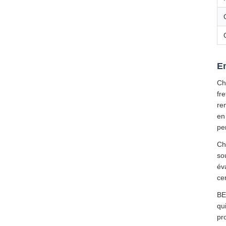
Em
Ch
fr
re
en
pe
Ch
so
év
ce
BE
qu
pr