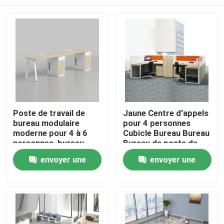
Poste de travail de
Jaune Centre d'appels
bureau modulaire
pour 4 personnes
moderne pour 4 à 6
Cubicle Bureau Bureau
personnes, bureau
Bureau de poste de
commercial pour le
travail
À la maison
envoyer une
envoyer une
personnel avec
cloison de séparation
demande
demande
Produits
À propos de nous