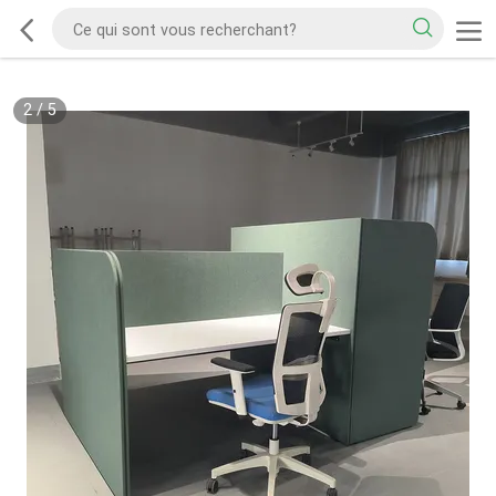
2
/
5