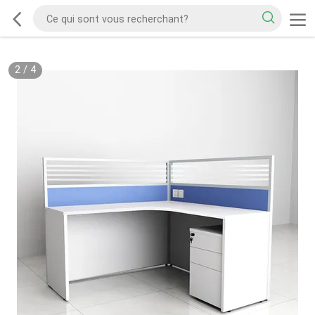
2
/
4