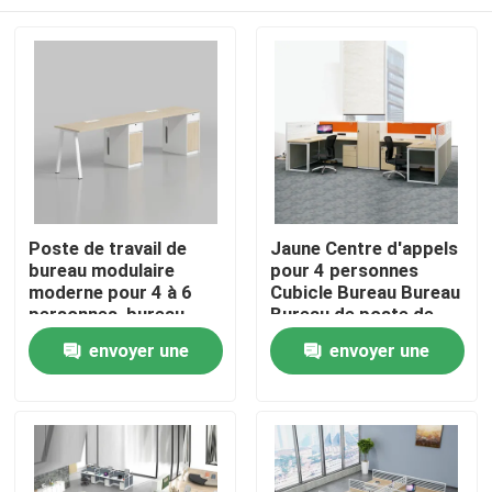
Poste de travail de
Jaune Centre d'appels
bureau modulaire
pour 4 personnes
moderne pour 4 à 6
Cubicle Bureau Bureau
personnes, bureau
Bureau de poste de
commercial pour le
travail
À la maison
envoyer une
envoyer une
personnel avec
cloison de séparation
demande
demande
Produits
À propos de nous